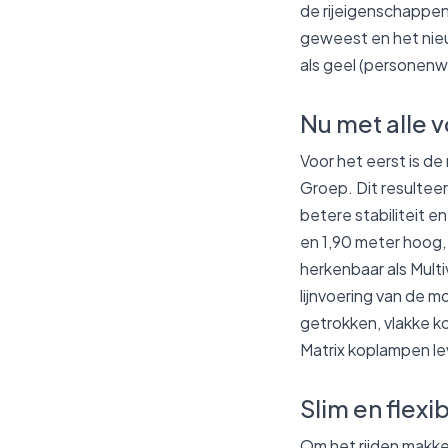
de rijeigenschappen 
geweest en het nieu
als geel (personen
Nu met alle 
Voor het eerst is d
Groep. Dit resulteer
betere stabiliteit en
en 1,90 meter hoog, 
herkenbaar als Multi
lijnvoering van de m
getrokken, vlakke k
Matrix koplampen lev
Slim en flexib
Om het rijden makkel