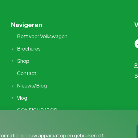
Navigeren
V
Bott voor Volkswagen
Brochures
Shop
P
Contact
B
Nieuws/Blog
Vlog
CONFIGURATOR
formatie op jouw apparaat op en gebruiken dit.