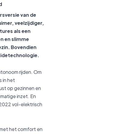
d
rsversie van de
mer, veelzijdiger,
tures als een
en en slimme
gezin. Bovendien
bridetechnologie.
autonoom rijden. Om
 in het
cust op gezinnen en
smatige inzet. En
2022 vol-elektrisch
 met het comfort en