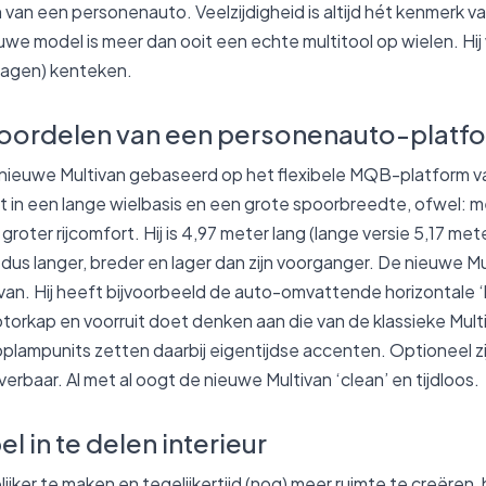
van een personenauto. Veelzijdigheid is altijd hét kenmerk v
we model is meer dan ooit een echte multitool op wielen. Hi
wagen) kenteken.
voordelen van een personenauto-platf
e nieuwe Multivan gebaseerd op het flexibele MQB-platform 
t in een lange wielbasis en een grote spoorbreedte, ofwel: me
 groter rijcomfort. Hij is 4,97 meter lang (lange versie 5,17 me
dus langer, breder en lager dan zijn voorganger. De nieuwe Mu
van. Hij heeft bijvoorbeeld de auto-omvattende horizontale ‘k
otorkap en voorruit doet denken aan die van de klassieke Mul
oplampunits zetten daarbij eigentijdse accenten. Optioneel 
erbaar. Al met al oogt de nieuwe Multivan ‘clean’ en tijdloos.
el in te delen interieur
ijker te maken en tegelijkertijd (nog) meer ruimte te creëren,