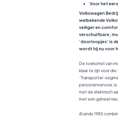
Voor het eer
Volkswagen Bedrij
welbekende Volksw
veiliger en comfo
verschuifbare, mu
‘doorloopjes’ is d
wordt hij nu voor 
De toekomst van mob
klaar te zijn voor 
‘Transporter-segmen
personenvervoer, is 
met de elektrisch a
met een geheel nie
Al sinds 1985 combi