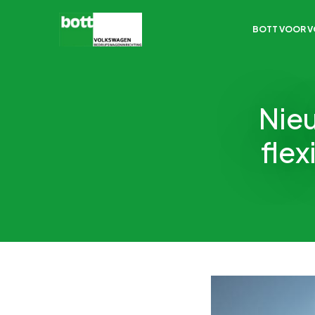
BOTT VOOR 
Nie
flex