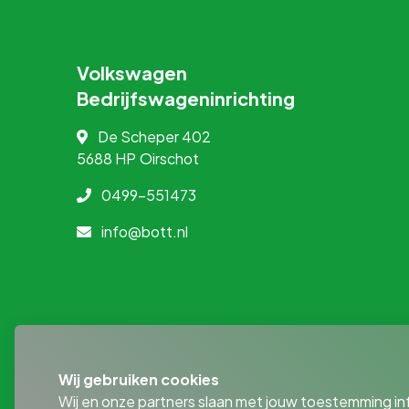
Volkswagen
Bedrijfswageninrichting
De Scheper 402
5688 HP
Oirschot
0499-551473
info@bott.nl
Wij gebruiken cookies
Wij en onze partners slaan met jouw toestemming in