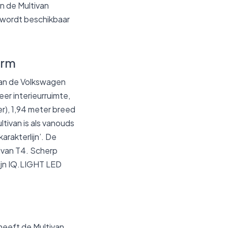
an de Multivan
j wordt beschikbaar
orm
van de Volkswagen
er interieurruimte,
ter), 1,94 meter breed
ltivan is als vanouds
arakterlijn’. De
tivan T4. Scherp
zijn IQ.LIGHT LED
 heeft de Multivan