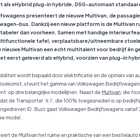
st als eHybrid plug-in hybride, DSG-automaat standaar
fswagens presenteert de nieuwe Multivan, de passagie
agen-bus. Dankzij een nieuw platform is de Multivan rui
rtabeler dan voorheen. Samen met handige interieurfea
ltifunctionele tafel, verplaatsbare/uitneembare stoel
e nieuwe Multivan een echt multitalent voor bedrijf én 
het eerst geleverd als eHybrid, voorzien van plug-in hy
iliteit wordt bepaald door elektrificatie en de opmars van 
die toekomst, steunt het gamma van Volkswagen Bedrijfswagens
t’ op drie belangrijke modellijnen. Naast de
Multivan
, die fo
dat de Transporter ‘6.1’, die 100% toegesneden is op bedrijf
angedreven ID. Buzz gaat Volkswagen Bedrijfswagens vanaf 
uw model..
neert de Multivan het ruime en praktische van een bestelauto