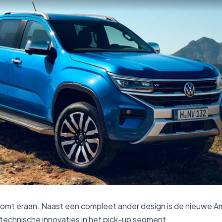
omt eraan. Naast een compleet ander design is de nieuwe Am
technische innovaties in het pick-up segment.