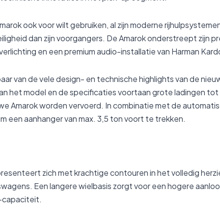
marok ook voor wilt gebruiken, al zijn moderne rijhulpsystem
iligheid dan zijn voorgangers. De Amarok onderstreept zijn p
rverlichting en een premium audio-installatie van Harman Kard
 paar van de vele design- en technische highlights van de nie
an het model en de specificaties voortaan grote ladingen tot z
we Amarok worden vervoerd. In combinatie met de automatisc
om een aanhanger van max. 3,5 ton voort te trekken.
esenteert zich met krachtige contouren in het volledig herz
swagens. Een langere wielbasis zorgt voor een hogere aanlo
capaciteit.