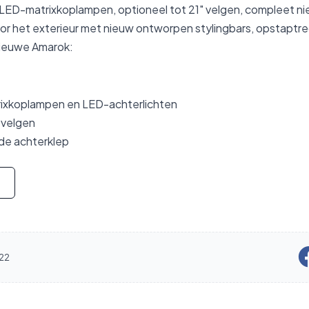
 LED-matrixkoplampen, optioneel tot 21" velgen, compleet n
or het exterieur met nieuw ontworpen stylingbars, opstaptred
ieuwe Amarok:
rixkoplampen en LED-achterlichten
 velgen
p de achterklep
022