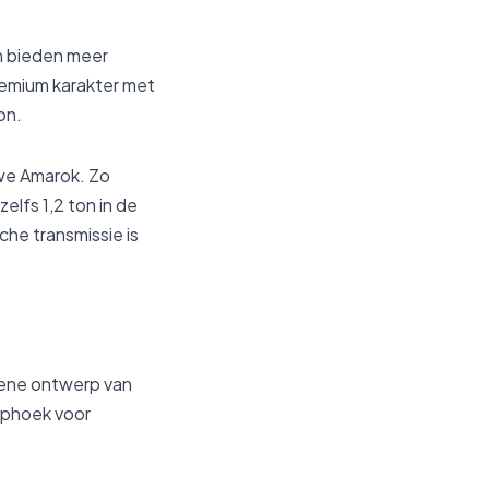
en bieden meer
remium karakter met
on.
uwe Amarok. Zo
elfs 1,2 ton in de
he transmissie is
iene ontwerp van
ophoek voor