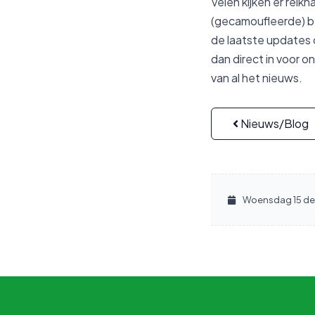
Velen kijken er reikh
(gecamoufleerde) be
de laatste updates 
dan direct in voor o
van al het nieuws.
Nieuws/Blog
Woensdag 15 de