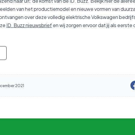
alzend naar uit: de komst van de ID. Buzz. Bekijk hier de allere
elden van het productiemodel en nieuwe vormen van duurzame 
ontvangen over deze volledig elektrische Volkswagen bedrijfs
nze
ID. Buzz nieuwsbrief
en wij zorgen ervoor dat jij als eerst
cember 2021